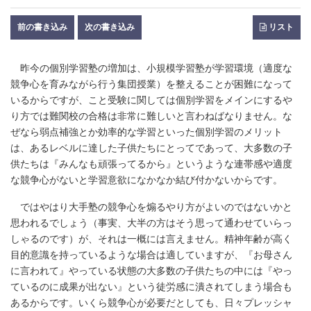
前の書き込み
次の書き込み
リスト
昨今の個別学習塾の増加は、小規模学習塾が学習環境（適度な
競争心を育みながら行う集団授業）を整えることが困難になって
いるからですが、こと受験に関しては個別学習をメインにするや
り方では難関校の合格は非常に難しいと言わねばなりません。な
ぜなら弱点補強とか効率的な学習といった個別学習のメリット
は、あるレベルに達した子供たちにとってであって、大多数の子
供たちは『みんなも頑張ってるから』というような連帯感や適度
な競争心がないと学習意欲になかなか結び付かないからです。
ではやはり大手塾の競争心を煽るやり方がよいのではないかと
思われるでしょう（事実、大半の方はそう思って通わせていらっ
しゃるのです）が、それは一概には言えません。精神年齢が高く
目的意識を持っているような場合は適していますが、『お母さん
に言われて』やっている状態の大多数の子供たちの中には『やっ
ているのに成果が出ない』という徒労感に潰されてしまう場合も
あるからです。いくら競争心が必要だとしても、日々プレッシャ