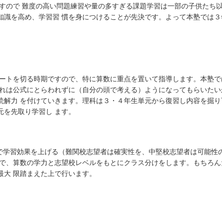
ですので 難度の高い問題練習や量の多すぎる課題学習は一部の子供たち
知識を高め、学習習 慣を身につけることが先決です。よって本塾では
。
タートを切る時期ですので、特に算数に重点を置いて指導します。本塾
それは公式にとらわれずに（自分の頭で考える）ようになってもらいた
読解力 を付けていきます。理科は３・４年生単元から復習し内容を掘り
元を先取り学習し ます。
スで学習効果を上げる（難関校志望者は確実性を、中堅校志望者は可能性
ので、算数の学力と志望校レベルをもとにクラス分けをします。もちろ
最大 限踏まえた上で行います。