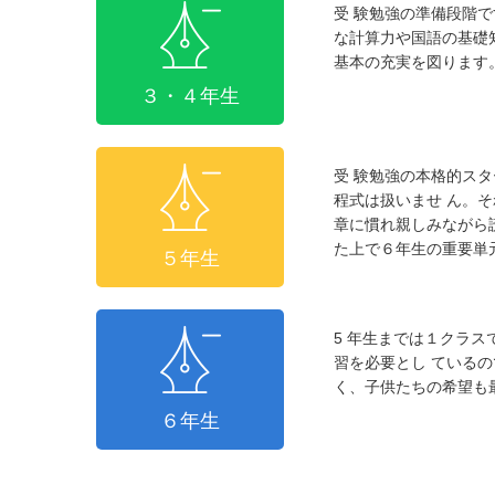
受 験勉強の準備段階
な計算力や国語の基礎
基本の充実を図ります
３・４年生
受 験勉強の本格的ス
程式は扱いませ ん。
章に慣れ親しみながら
た上で６年生の重要単
５年生
5 年生までは１クラ
習を必要とし ている
く、子供たちの希望も
６年生