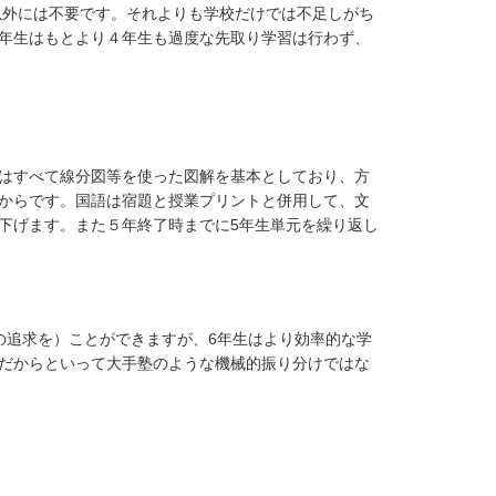
以外には不要です。それよりも学校だけでは不足しがち
３年生はもとより４年生も過度な先取り学習は行わず、
ではすべて線分図等を使った図解を基本としており、方
いからです。国語は宿題と授業プリントと併用して、文
下げます。また５年終了時までに5年生単元を繰り返し
の追求を）ことができますが、6年生はより効率的な学
んだからといって大手塾のような機械的振り分けではな